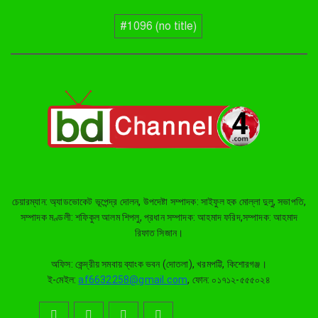
পাকুন্দিয়ায় যাত্রীবাহী বাসের ধাক্কায়
#1096 (no title)
অটোরিক্সার দুই যাত্রী নিহত, আহত
তিনজন
কিশোরগঞ্জ সরকারি বালক উচ্চ
বিদ্যালয়ের ছাত্রাবাসে সবুজের ছোঁয়া,
রোপিত হলো ৫ শতাধিক গাছ
বাবার মত ছেলের জীবনও কেড়ে নিল
ব্রহ্মপুত্র নদ, তিনদিন পর নিখোঁজ
সাইফুলের মরদেহ গফরগাঁও
থেকে উদ্ধার
চেয়ারম্যান: অ্যাডভোকেট ভূপেন্দ্র দোলন, উপদেষ্টা সম্পাদক: সাইফুল হক মোল্লা দুলু, সভাপতি,
ব্রহ্মপুত্র নদে নিখোঁজ কৃষকের সন্ধান
সম্পাদক মণ্ডলী: শফিকুল আলম শিপলু, প্রধান সম্পাদক: আহমাদ ফরিদ,সম্পাদক: আহমাদ
মেলেনি, দুই দিনের উদ্ধার অভিযান
রিফাত সিজান।
সমাপ্ত
অফিস: কেন্দ্রীয় সমবায় ব্যাংক ভবন (দোতলা), খরমপট্টি, কিশোরগঞ্জ।
ই-মেইল:
af6632258@gmail.com
, ফোন: ০১৭১২-৫৫৫০২৪
ঈশ্বরগঞ্জে বাড়ি ঘরে হামলা ভাংচুর,
হত্যার চেষ্টা ও শ্লীলতাহানির অভিযোগ