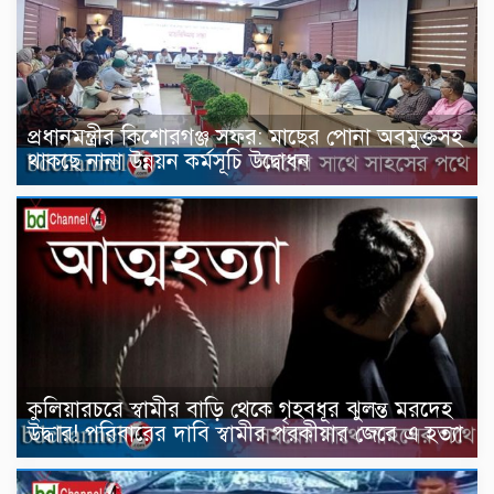
প্রধানমন্ত্রীর কিশোরগঞ্জ সফর: মাছের পোনা অবমুক্তসহ
থাকছে নানা উন্নয়ন কর্মসূচি উদ্বোধন
কুলিয়ারচরে স্বামীর বাড়ি থেকে গৃহবধূর ঝুলন্ত মরদেহ
উদ্ধার! পরিবারের দাবি স্বামীর পরকীয়ার জেরে এ হত্যা