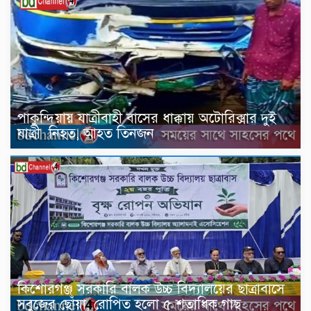
পাকুন্দিয়ায় যাত্রীবাহী বাসের ধাক্কায় অটোরিক্সার দুই
যাত্রী নিহত, আহত তিনজন
কিশোরগঞ্জ সরকারি বালক উচ্চ বিদ্যালয়ের ছাত্রাবাসে
সবুজের ছোঁয়া, রোপিত হলো ৫ শতাধিক গাছ