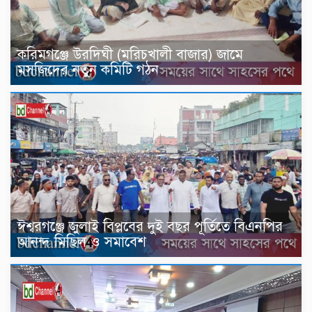
করিমগঞ্জে উরদিঘী (মরিচখালী বাজার) জামে
মসজিদের নতুন কমিটি গঠন
ঈশ্বরগঞ্জে জুলাই বিপ্লবের দুই বছর পূর্তিতে বিএনপির
আনন্দ মিছিল ও সমাবেশ