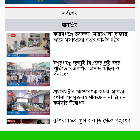
সর্বশেষ
জনপ্রিয়
করিমগঞ্জে উরদিঘী (মরিচখালী বাজার)
জামে মসজিদের নতুন কমিটি গঠন
ঈশ্বরগঞ্জে জুলাই বিপ্লবের দুই বছর
পূর্তিতে বিএনপির আনন্দ মিছিল ও
সমাবেশ
প্রধানমন্ত্রীর কিশোরগঞ্জ সফর: মাছের
পোনা অবমুক্তসহ থাকছে নানা উন্নয়ন
কর্মসূচি উদ্বোধন
কুলিয়ারচরে স্বামীর বাড়ি থেকে গৃহবধূর
ঝুলন্ত মরদেহ উদ্ধার! পরিবারের দাবি
স্বামীর পরকীয়ার জেরে এ হত্যা