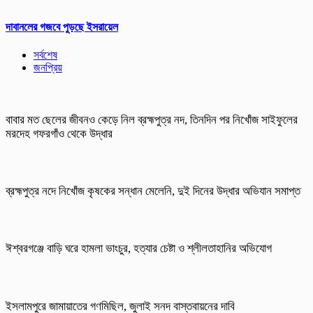
দাবানলের গজবে পুড়ছে ইসরায়েল
সর্বশেষ
জনপ্রিয়
বাবার মত ছেলের জীবনও কেড়ে নিল ব্রহ্মপুত্র নদ, তিনদিন পর নিখোঁজ সাইফুলের
মরদেহ গফরগাঁও থেকে উদ্ধার
ব্রহ্মপুত্র নদে নিখোঁজ কৃষকের সন্ধান মেলেনি, দুই দিনের উদ্ধার অভিযান সমাপ্ত
ঈশ্বরগঞ্জে বাড়ি ঘরে হামলা ভাংচুর, হত্যার চেষ্টা ও শ্লীলতাহানির অভিযোগ
ইসলামপুরে জামায়াতের গণমিছিল, জুলাই সনদ বাস্তবায়নের দাবি