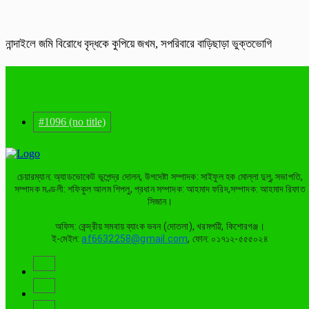
নান্দাইলে জমি বিরোধে বৃদ্ধকে কুপিয়ে জখম, সপরিবারে বাড়িছাড়া ভুক্তভোগি
#1096 (no title)
চেয়ারম্যান: অ্যাডভোকেট ভূপেন্দ্র দোলন, উপদেষ্টা সম্পাদক: সাইফুল হক মোল্লা দুলু, সভাপতি,
সম্পাদক মণ্ডলী: শফিকুল আলম শিপলু, প্রধান সম্পাদক: আহমাদ ফরিদ,সম্পাদক: আহমাদ রিফাত
সিজান।
অফিস: কেন্দ্রীয় সমবায় ব্যাংক ভবন (দোতলা), খরমপট্টি, কিশোরগঞ্জ।
ই-মেইল:
af6632258@gmail.com
, ফোন: ০১৭১২-৫৫৫০২৪