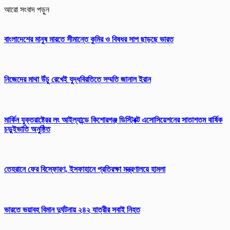
আরো সংবাদ পড়ুন
বাংলাদেশের মানুষ মারতে সীমান্তে কুমির ও বিষধর সাপ ছাড়ছে ভারত
নিজেদের মাথা উঁচু রেখেই যুদ্ধবিরতিতে সম্মতি জানাল ইরান
মার্কিন যুক্তরাষ্ট্রের লং আইল্যান্ডে কিশোরগঞ্জ ডিস্ট্রিক্ট এসোসিয়েশনের সাতাশতম বার্ষিক
চড়ুইভাতি অনুষ্ঠিত
তেহরানে ফের বিস্ফোরণ, ইসফাহানে প্রতিরক্ষা মন্ত্রণালয়ে হামলা
ভারতে ভয়াবহ বিমান দুর্ঘটনায় ২৪২ যাত্রীর সবাই নিহত