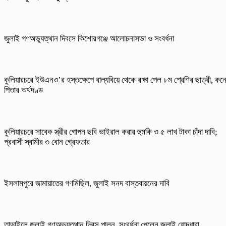
জুলাই গণঅভ্যুত্থান দিবসে কিশোরগঞ্জে আলোচনাসভা ও সংবর্ধনা
কুলিয়ারচরে ইউএনও’র হস্তক্ষেপে বাল্যবিয়ে থেকে রক্ষা পেল ৮ম শ্রেণির ছাত্রী, কন
পিতার অর্থদণ্ড
কুলিয়ারচরে সাবেক স্ত্রীর গোপন ছবি ভাইরাল করার হুমকি ও ৫ লাখ টাকা চাঁদা দাবি;
প্রবাসী স্বামীর ৩ বোন গ্রেফতার
ইসলামপুরে জামায়াতের গণমিছিল, জুলাই সনদ বাস্তবায়নের দাবি
তাড়াইলে জুলাই গণঅভ্যুত্থান দিবস পালন, সংবর্ধনা পেলেন জুলাই যোদ্ধারা