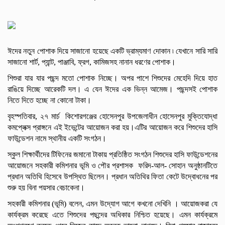
ঈদের নতুন পোশাক দিয়ে সাজানো হয়েছে একটি ভ্রাম্যমাণ দোকান ৷ যেখানে সারি সারি
সাজানো শার্ট, প্যান্ট, পাঞ্জাবি, ফ্রগ, কামিজসহ নানান ধরণের পোশাক।
শিশুরা যার যার পছন্দ মতো পোশাক নিচ্ছে। অপর পাশে শিশুদের মেহেদি দিয়ে হাত
রাঙিয়ে দিচ্ছে আরেকটি দল। এ যেন ঈদের এক ভিন্ন আমেজ। পছন্দসই পোশাক
নিতে দিতে হচ্ছে না কোনো টাকা।
বৃহস্পতিবার, ২৭ মার্চ কিশোরগঞ্জের হোসেনপুর উপজেলাধীন হোসেনপুর মুক্তিযোদ্ধা
কমপ্লেক্স প্রাঙ্গনে এই ইভেন্টের আয়োজন করা হয়।এটির আয়োজন করে শিশুদের হাসি
ফাউন্ডেশন নামে স্থানীয় একটি সংগঠন।
স্কুল শিক্ষার্থীদের টিফিনের জমানো টাকায় প্রতিষ্ঠিত সংগঠন শিশুদের হাসি ফাউন্ডেশনের
আয়োজনে সহকারী কমিশনার ভূমি ও পৌর প্রশাসক ফরিদ-আল- সোহান অনুষ্ঠানটিতে
প্রধান অতিথি হিসেবে উপস্থিত ছিলেন। প্রধান অতিথির ফিতা কেটে উদ্বোধনের পর
শুরু হয় বিনা পয়সার বেচাকেনা।
সহকারী কমিশনার (ভূমি) বলেন, এমন উদ্যোগ আগে কখনো দেখিনি । আয়োজকরা যে
কার্যক্রম করেছে এতে শিশুদের পছন্দের অধিকার নিশ্চিত হয়েছে। এমন কার্যক্রমে