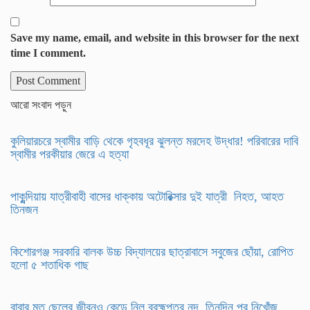
Save my name, email, and website in this browser for the next
time I comment.
আরো সংবাদ পড়ুন
কুলিয়ারচরে স্বামীর বাড়ি থেকে গৃহবধূর ঝুলন্ত মরদেহ উদ্ধার! পরিবারের দাবি
স্বামীর পরকীয়ার জেরে এ হত্যা
পাকুন্দিয়ায় যাত্রীবাহী বাসের ধাক্কায় অটোরিক্সার দুই যাত্রী নিহত, আহত
তিনজন
কিশোরগঞ্জ সরকারি বালক উচ্চ বিদ্যালয়ের ছাত্রাবাসে সবুজের ছোঁয়া, রোপিত
হলো ৫ শতাধিক গাছ
বাবার মত ছেলের জীবনও কেড়ে নিল ব্রহ্মপুত্র নদ, তিনদিন পর নিখোঁজ