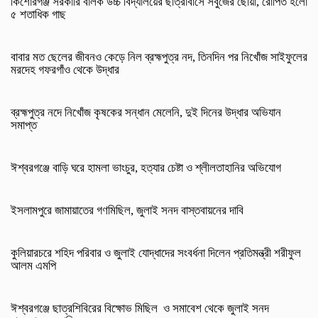
কিশোরগঞ্জ সরকারি বালক উচ্চ বিদ্যালয়ের ছাত্রাবাসে সবুজের ছোঁয়া, রোপিত হলো
৫ শতাধিক গাছ
বাবার মত ছেলের জীবনও কেড়ে নিল ব্রহ্মপুত্র নদ, তিনদিন পর নিখোঁজ সাইফুলের
মরদেহ গফরগাঁও থেকে উদ্ধার
ব্রহ্মপুত্র নদে নিখোঁজ কৃষকের সন্ধান মেলেনি, দুই দিনের উদ্ধার অভিযান
সমাপ্ত
ঈশ্বরগঞ্জে বাড়ি ঘরে হামলা ভাংচুর, হত্যার চেষ্টা ও শ্লীলতাহানির অভিযোগ
ইসলামপুরে জামায়াতের গণমিছিল, জুলাই সনদ বাস্তবায়নের দাবি
কুলিয়ারচরে শহিদ পরিবার ও জুলাই যোদ্ধাদের সংবর্ধনা দিলেন প্রতিমন্ত্রী শরীফুল
আলম এমপি
ঈশ্বরগঞ্জে ছাত্রশিবিরের বিক্ষোভ মিছিল ও সমাবেশ থেকে জুলাই সনদ