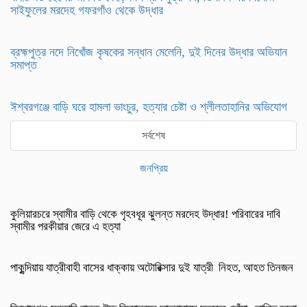
সাইফুলের মরদেহ গফরগাঁও থেকে উদ্ধার
ব্রহ্মপুত্র নদে নিখোঁজ কৃষকের সন্ধান মেলেনি, দুই দিনের উদ্ধার অভিযান
সমাপ্ত
ঈশ্বরগঞ্জে বাড়ি ঘরে হামলা ভাংচুর, হত্যার চেষ্টা ও শ্লীলতাহানির অভিযোগ
সর্বশেষ
জনপ্রিয়
কুলিয়ারচরে স্বামীর বাড়ি থেকে গৃহবধূর ঝুলন্ত মরদেহ উদ্ধার! পরিবারের দাবি
স্বামীর পরকীয়ার জেরে এ হত্যা
পাকুন্দিয়ায় যাত্রীবাহী বাসের ধাক্কায় অটোরিক্সার দুই যাত্রী নিহত, আহত তিনজন