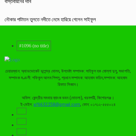
বাস্তবায়নের দাবি
নৌকার পাটাতন তুলতে নদীতে নেমে হারিয়ে গেলেন সাইফুল
#1096 (no title)
চেয়ারম্যান: অ্যাডভোকেট ভূপেন্দ্র দোলন, উপদেষ্টা সম্পাদক: সাইফুল হক মোল্লা দুলু, সভাপতি,
সম্পাদক মণ্ডলী: শফিকুল আলম শিপলু, প্রধান সম্পাদক: আহমাদ ফরিদ,সম্পাদক: আহমাদ
রিফাত সিজান।
অফিস: কেন্দ্রীয় সমবায় ব্যাংক ভবন (দোতলা), খরমপট্টি, কিশোরগঞ্জ।
ই-মেইল:
af6632258@gmail.com
, ফোন: ০১৭১২-৫৫৫০২৪