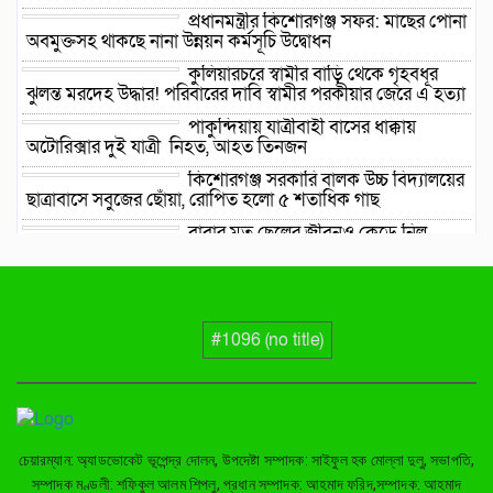
প্রধানমন্ত্রীর কিশোরগঞ্জ সফর: মাছের পোনা
অবমুক্তসহ থাকছে নানা উন্নয়ন কর্মসূচি উদ্বোধন
কুলিয়ারচরে স্বামীর বাড়ি থেকে গৃহবধূর
ঝুলন্ত মরদেহ উদ্ধার! পরিবারের দাবি স্বামীর পরকীয়ার জেরে এ হত্যা
পাকুন্দিয়ায় যাত্রীবাহী বাসের ধাক্কায়
অটোরিক্সার দুই যাত্রী নিহত, আহত তিনজন
কিশোরগঞ্জ সরকারি বালক উচ্চ বিদ্যালয়ের
ছাত্রাবাসে সবুজের ছোঁয়া, রোপিত হলো ৫ শতাধিক গাছ
বাবার মত ছেলের জীবনও কেড়ে নিল
ব্রহ্মপুত্র নদ, তিনদিন পর নিখোঁজ সাইফুলের মরদেহ গফরগাঁও
থেকে উদ্ধার
ব্রহ্মপুত্র নদে নিখোঁজ কৃষকের সন্ধান
মেলেনি, দুই দিনের উদ্ধার অভিযান সমাপ্ত
#1096 (no title)
ঈশ্বরগঞ্জে বাড়ি ঘরে হামলা ভাংচুর, হত্যার
চেষ্টা ও শ্লীলতাহানির অভিযোগ
চেয়ারম্যান: অ্যাডভোকেট ভূপেন্দ্র দোলন, উপদেষ্টা সম্পাদক: সাইফুল হক মোল্লা দুলু, সভাপতি,
সম্পাদক মণ্ডলী: শফিকুল আলম শিপলু, প্রধান সম্পাদক: আহমাদ ফরিদ,সম্পাদক: আহমাদ