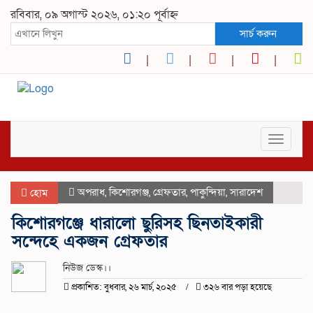
রবিবার, ০৯ অগাস্ট ২০২৬, ০১:২০ পূর্বাহ্ন
সার্চ করুন
Toggle
navigat
অপরাধ
,
কিশোরগঞ্জ
,
গ্রেফতার
,
পাকুন্দিয়া
,
সারাদেশ
হোম
কিশোরগঞ্জে ধারালো ছুরিসহ ছিনতাইকারী
সন্দেহে একজন গ্রেফতার
নিউজ ডেস্ক।।
প্রকাশিত: বুধবার, ২৬ মার্চ, ২০২৫
৩২৬ বার পড়া হয়েছে