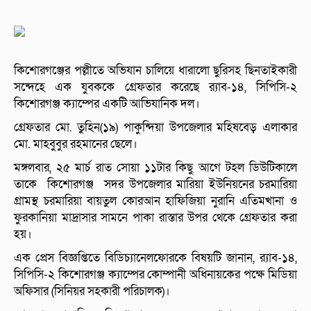
কিশোরগঞ্জের পল্লীতে অভিযান চালিয়ে ধারালো ছুরিসহ ছিনতাইকারী
সন্দেহে এক যুবককে গ্রেফতার করেছে র‌্যাব-১৪, সিপিসি-২
কিশোরগঞ্জ ক্যাম্পের একটি আভিযানিক দল।
গ্রেফতার মো. তুহিন(১৯) পাকুন্দিয়া উপজেলার মহিষবেড় এলাকার
মো. মাহবুবুর রহমানের ছেলে।
মঙ্গলবার, ২৫ মার্চ রাত সোয়া ১১টার কিছু আগে টহল ডিউটিকালে
তাকে কিশোরগঞ্জ সদর উপজেলার মারিয়া ইউনিয়নের চরমারিয়া
গ্রামস্থ চরমারিয়া বায়তুল কোরআন হাফিজিয়া নুরানি এতিমখানা ও
ফুরকানিয়া মাদ্রাসার সামনে পাকা রাস্তার উপর থেকে গ্রেফতার করা
হয়।
এক প্রেস বিজ্ঞপ্তিতে বিডিচ্যানেলফোরকে বিষয়টি জানান, র‌্যাব-১৪,
সিপিসি-২ কিশোরগঞ্জ ক্যাম্পের কোম্পানী অধিনায়কের পক্ষে মিডিয়া
অফিসার (সিনিয়র সহকারী পরিচালক)।