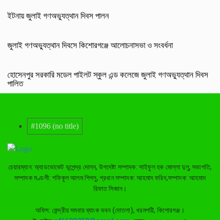
ইটনায় জুলাই গণঅভ্যুত্থান দিবস পালন
জুলাই গণঅভ্যুত্থান দিবসে কিশোরগঞ্জে আলোচনাসভা ও সংবর্ধনা
হোসেনপুর সরকারি মডেল পাইলট স্কুল এন্ড কলেজে জুলাই গণঅভ্যুত্থান দিবস
পালিত
#1096 (no title)
চেয়ারম্যান: অ্যাডভোকেট ভূপেন্দ্র দোলন, উপদেষ্টা সম্পাদক: সাইফুল হক মোল্লা দুলু, সভাপতি,
সম্পাদক মণ্ডলী: শফিকুল আলম শিপলু, প্রধান সম্পাদক: আহমাদ ফরিদ,সম্পাদক: আহমাদ
রিফাত সিজান।
অফিস: কেন্দ্রীয় সমবায় ব্যাংক ভবন (দোতলা), খরমপট্টি, কিশোরগঞ্জ।