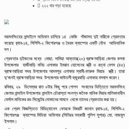
২২২ বার পড়া হয়েছে
ময়মনসিংহের নান্দাইলে অভিযান চালিয়ে ১৪ কেজি গাঁজাসহ দুই নারীকে গ্রেফতার
করেছে র‌্যাব-১৪, সিপিসি-২ কিশোরগঞ্জ ও ভৈরব ক্যাম্পের একটি যৌথ আভিযানিক
দল।
গ্রেফতার দুইজনের মধ্যে মোছা. সামিয়া আক্তার(২০) ব্রাহ্মণবাড়িয়া জেলার কসবা
উপজেলার হাজীবাড়ি মনিচ এলাকার ইমরান হোসেনের স্ত্রী ও রত্না বেগম (৪৫)
ব্রাহ্মণবাড়িয়া সদর উপজেলার আদমপুর এলাকার স্বামী-ফারুক মিয়ার স্ত্রী। তারা
দু’জনই ব্রাহ্মণবাড়িয়া সদর উপজেলার কাউতলী হুজুরবাড়ি এলাকায় বসবাস করেন।
রবিবার, ২৯ ডিসেম্বর রাত ৮টার কিছু পরে গোপন সংবাদের ভিত্তিতে ময়মনসিংহ
জেলার নান্দাইল উপজেলার নান্দাইল চৌরাস্তা সংলগ্ন জনৈক মানিক মিয়ার মালিকানাধীন
মের্সাস মানিকের রড সিমেন্টের দোকানের সামনে থেকে তাদের গ্রেফতার করা হয়।
এক প্রেস বিজ্ঞপ্তিতে বিডিচ্যানেল ফোরকে বিষয়টি জানান র‌্যাব-১৪, সিপিসি-২
কিশোরগঞ্জ ক্যাম্পের মিডিয়া অফিসার (সিনিয়র সহকারী পুলিশ সুপার) মো. নাজমুল
ইসলাম।