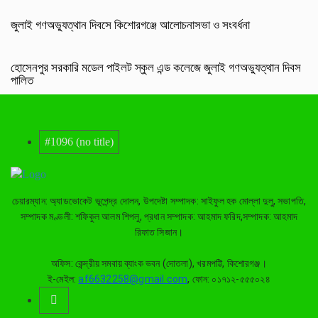
জুলাই গণঅভ্যুত্থান দিবসে কিশোরগঞ্জে আলোচনাসভা ও সংবর্ধনা
হোসেনপুর সরকারি মডেল পাইলট স্কুল এন্ড কলেজে জুলাই গণঅভ্যুত্থান দিবস
পালিত
#1096 (no title)
চেয়ারম্যান: অ্যাডভোকেট ভূপেন্দ্র দোলন, উপদেষ্টা সম্পাদক: সাইফুল হক মোল্লা দুলু, সভাপতি,
সম্পাদক মণ্ডলী: শফিকুল আলম শিপলু, প্রধান সম্পাদক: আহমাদ ফরিদ,সম্পাদক: আহমাদ
রিফাত সিজান।
অফিস: কেন্দ্রীয় সমবায় ব্যাংক ভবন (দোতলা), খরমপট্টি, কিশোরগঞ্জ।
ই-মেইল:
af6632258@gmail.com
, ফোন: ০১৭১২-৫৫৫০২৪