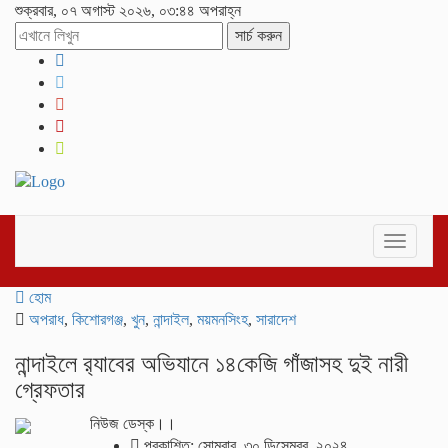
শুক্রবার, ০৭ অগাস্ট ২০২৬, ০৩:৪৪ অপরাহ্ন
সার্চ করুন
Toggle
navigati
হোম
অপরাধ
,
কিশোরগঞ্জ
,
খুন
,
নান্দাইল
,
ময়মনসিংহ
,
সারাদেশ
নান্দাইলে র‌্যাবের অভিযানে ১৪কেজি গাঁজাসহ দুই নারী
গ্রেফতার
নিউজ ডেস্ক।।
প্রকাশিত: সোমবার, ৩০ ডিসেম্বর, ২০২৪