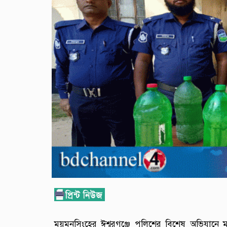
ময়মনসিংহের ঈশ্বরগঞ্জে পুলিশের বিশেষ অভিযান