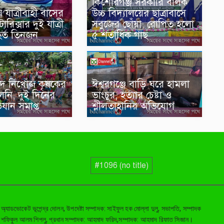
কিশোরগঞ্জ সরকারি বালক
য় যাত্রীবাহী বাসের
উচ্চ বিদ্যালয়ের ছাত্রাবাসে
োরিক্সার দুই যাত্রী
সবুজের ছোঁয়া, রোপিত হলো
হত তিনজন
৫ শতাধিক গাছ
র নদে নিখোঁজ কৃষকের
ঈশ্বরগঞ্জে বাড়ি ঘরে হামলা
লেনি, দুই দিনের
ভাংচুর, হত্যার চেষ্টা ও
িযান সমাপ্ত
শ্লীলতাহানির অভিযোগ
#1096 (no title)
: অ্যাডভোকেট ভূপেন্দ্র দোলন, উপদেষ্টা সম্পাদক: সাইফুল হক মোল্লা দুলু, সভাপতি, সম্পাদক
: শফিকুল আলম শিপলু, প্রধান সম্পাদক: আহমাদ ফরিদ,সম্পাদক: আহমাদ রিফাত সিজান।