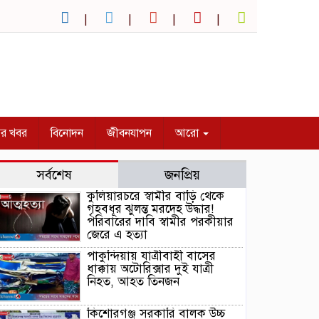
ির খবর
বিনোদন
জীবনযাপন
আরো
সর্বশেষ
জনপ্রিয়
কুলিয়ারচরে স্বামীর বাড়ি থেকে
গৃহবধূর ঝুলন্ত মরদেহ উদ্ধার!
পরিবারের দাবি স্বামীর পরকীয়ার
জেরে এ হত্যা
পাকুন্দিয়ায় যাত্রীবাহী বাসের
ধাক্কায় অটোরিক্সার দুই যাত্রী
নিহত, আহত তিনজন
কিশোরগঞ্জ সরকারি বালক উচ্চ