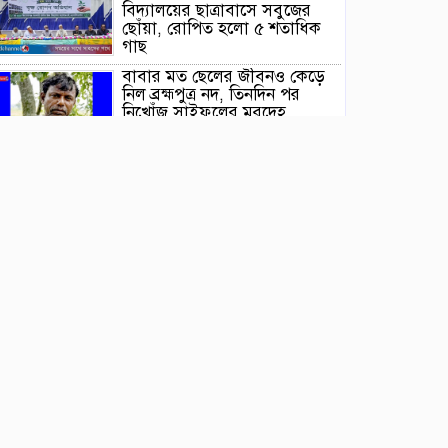
বিদ্যালয়ের ছাত্রাবাসে সবুজের
ছোঁয়া, রোপিত হলো ৫ শতাধিক
গাছ
বাবার মত ছেলের জীবনও কেড়ে
নিল ব্রহ্মপুত্র নদ, তিনদিন পর
নিখোঁজ সাইফুলের মরদেহ
গফরগাঁও থেকে উদ্ধার
ব্রহ্মপুত্র নদে নিখোঁজ কৃষকের
সন্ধান মেলেনি, দুই দিনের উদ্ধার
অভিযান সমাপ্ত
ঈশ্বরগঞ্জে বাড়ি ঘরে হামলা
ভাংচুর, হত্যার চেষ্টা ও
শ্লীলতাহানির অভিযোগ
ইসলামপুরে জামায়াতের
গণমিছিল, জুলাই সনদ
বাস্তবায়নের দাবি
কুলিয়ারচরে শহিদ পরিবার ও
জুলাই যোদ্ধাদের সংবর্ধনা দিলেন
প্রতিমন্ত্রী শরীফুল আলম এমপি