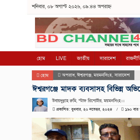
শনিবার, ০৮ অগাস্ট ২০২৬, ০৯:৪৪ অপরাহ্ন
হোম
LIVE
জাতীয়
সারাদেশ
রাজনীত
অপরাধ
,
ঈশ্বরগঞ্জ
,
ময়মনসিংহ
,
সারাদেশ
হোম
ঈশ্বরগঞ্জে মাদক ব্যবসাসহ বিভিন্ন অ
উবায়দুল্লাহ রুমি, স্টাফ রিপোর্টার, ময়মনসিংহ।।
প্রকাশিত: বুধবার, ২০ নভেম্বর, ২০২৪
১৯০ বার 