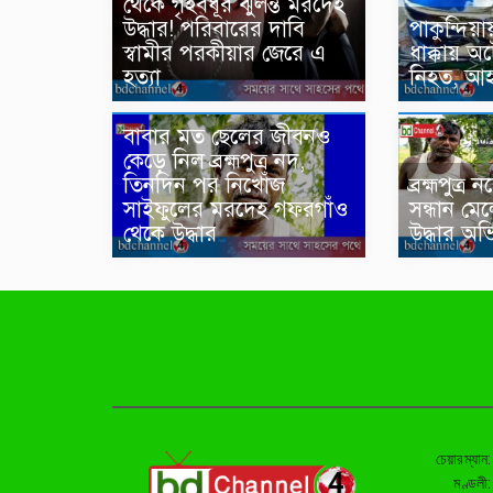
থেকে গৃহবধূর ঝুলন্ত মরদেহ
উদ্ধার! পরিবারের দাবি
পাকুন্দিয়া
স্বামীর পরকীয়ার জেরে এ
ধাক্কায় অট
হত্যা
নিহত, আ
বাবার মত ছেলের জীবনও
কেড়ে নিল ব্রহ্মপুত্র নদ,
তিনদিন পর নিখোঁজ
ব্রহ্মপুত্
সাইফুলের মরদেহ গফরগাঁও
সন্ধান মে
থেকে উদ্ধার
উদ্ধার অভ
চেয়ারম্যান
মণ্ডলী