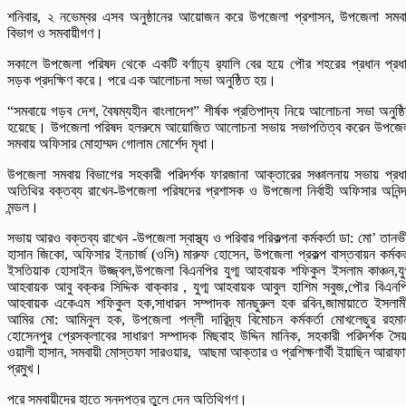
শনিবার, ২ নভেম্বর এসব অনুষ্ঠানের আয়োজন করে উপজেলা প্রশাসন, উপজেলা সমব
বিভাগ ও সমবায়ীগণ।
সকালে উপজেলা পরিষদ থেকে একটি বর্ণাঢ্য র‌্যালি বের হয়ে পৌর শহরের প্রধান প্রধ
সড়ক প্রদক্ষিণ করে। পরে এক আলোচনা সভা অনুষ্ঠিত হয়।
“সমবায়ে গড়ব দেশ, বৈষম্যহীন বাংলাদেশ” শীর্ষক প্রতিপাদ্য নিয়ে আলোচনা সভা অনুষ্ঠ
হয়েছে। উপজেলা পরিষদ হলরুমে আয়োজিত আলোচনা সভায় সভাপতিত্ব করেন উপজে
সমবায় অফিসার মোহাম্মদ গোলাম মোর্শেদ মৃধা।
উপজেলা সমবায় বিভাগের সহকারী পরিদর্শক ফারজানা আক্তারের সঞ্চালনায় সভায় প্রধ
অতিথির বক্তব্য রাখেন-উপজেলা পরিষদের প্রশাসক ও উপজেলা নির্বাহী অফিসার অনিন্দ
মন্ডল।
সভায় আরও বক্তব্য রাখেন -উপজেলা স্বাস্থ্য ও পরিবার পরিকল্পনা কর্মকর্তা ডা: মো’ তানভ
হাসান জিকো, অফিসার ইনচার্জ (ওসি) মারুফ হোসেন, উপজেলা প্রকল্প বাস্তবায়ন কর্মকর্
ইসতিয়াক হোসাইন উজ্জ্বল,উপজেলা বিএনপির যুগ্ম আহবায়ক শফিকুল ইসলাম কাঞ্চন,যুগ
আহবায়ক আবু বক্কর সিদ্দিক বাক্কার , যুগ্ম আহবায়ক আবুল হাশিম সবুজ,পৌর বিএনপ
আহবায়ক একেএম শফিকুল হক,সাধারন সম্পাদক মানছুরুল হক রবিন,জামায়াতে ইসলাম
আমির মো: আমিনুল হক, উপজেলা পল্লী দারিদ্র্য বিমোচন কর্মকর্তা মোখলেছুর রহমা
হোসেনপুর প্রেসক্লাবের সাধারণ সম্পাদক মিছবাহ উদ্দিন মানিক, সহকারী পরিদর্শক সৈ
ওয়ালী হাসান, সমবায়ী মোস্তফা সারওয়ার, আছমা আক্তার ও প্রশিক্ষণার্থী ইয়াছিন আরাফ
প্রমুখ।
পরে সমবায়ীদের হাতে সনদপত্র তুলে দেন অতিথিগণ।