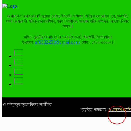
চেয়ারম্যান: অ্যাডভোকেট ভূপেন্দ্র দোলন, উপদেষ্টা সম্পাদক: সাইফুল হক মোল্লা দুলু, সভাপতি,
সম্পাদক মণ্ডলী: শফিকুল আলম শিপলু, প্রধান সম্পাদক: আহমাদ ফরিদ,সম্পাদক: আহমাদ রিফাত
সিজান।
অফিস: কেন্দ্রীয় সমবায় ব্যাংক ভবন (দোতলা), খরমপট্টি, কিশোরগঞ্জ।
ই-মেইল:
af6632258@gmail.com
, ফোন: ০১৭১২-৫৫৫০২৪
© সর্বস্বত্ব স্বত্বাধিকার সংরক্ষিত
প্রযুক্তি সহায়তায়:
বাংলাদেশ হোস্ট