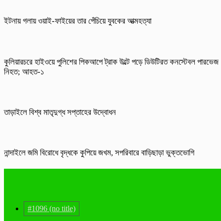
ইটনায় গলায় ওয়াই-ফাইয়ের তার পেঁচিয়ে যুবকের আত্মহত্যা
কুলিয়ারচরে হাইওয়ে পুলিশের পিকআপে ট্রাক উল্টে পড়ে ডিউটিরত কনস্টেবল পারভেজ
নিহত; আহত-১
তাড়াইলে বিশ্ব মাতৃদুগ্ধ সপ্তাহের উদ্বোধন
নান্দাইলে জমি বিরোধে বৃদ্ধকে কুপিয়ে জখম, সপরিবারে বাড়িছাড়া ভুক্তভোগি
#1096 (no title)