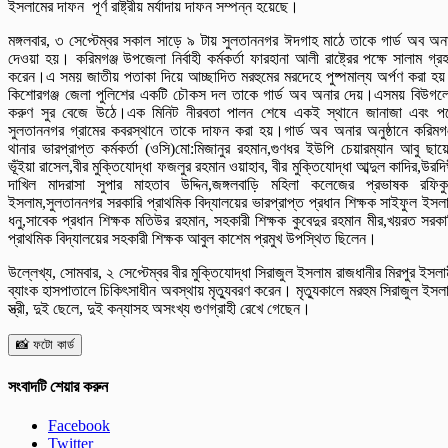
ইসলামের দাফন পূর্ণ রাষ্ট্রীয় মর্যাদায় দাফন সম্পন্ন হয়েছে।
মঙ্গলবার, ৩ সেপ্টেম্বর সকাল সাড়ে ৯ টায় সুলতাননগর ঈদগাহ মাঠে তাকে গার্ড অব অন
দেওয়া হয়। করিমগঞ্জ উপজেলা নির্বাহী কর্মকর্তা ফারহানা আলী রাষ্ট্রের পক্ষে সালাম গ্র
করেন।এ সময় জাতীয় পতাকা দিয়ে আচ্ছাদিত মরহুমের মরদেহে পুষ্পমাল্য অর্পণ করা হ
কিশোরগঞ্জ জেলা পুলিশের একটি চৌকস দল তাকে গার্ড অব অনার দেয়।এসময় বিউগল
করুণ সুর বেজে উঠে।এক মিনিট নীরবতা পালন শেষে একই স্থানে জানাজা এবং প
সুলতাননগর গ্রামের কবরস্থানে তাকে দাফন করা হয়।গার্ড অব অনার অনুষ্ঠানে করিমগঞ
থানার ভারপ্রাপ্ত কর্মকর্তা (ওসি)মো:মিজানুর রহমান,গুণধর ইউপি চেয়ারম্যান আবু ছায়
ভূঁইয়া রাসেল,বীর মুক্তিযোদ্ধা ফজলুর রহমান ওয়াহাব, বীর মুক্তিযোদ্ধা আব্দুল কাদির,উরদি
দাখিল মাদরাসা সুপার মাহতাব উদ্দিন,জঙ্গলবাড়ি মহিলা কলেজের প্রভাষক রফিক
ইসলাম,সুলতাননগর সরকারি প্রাথমিক বিদ্যালয়ের ভারপ্রাপ্ত প্রধান শিক্ষক সাইফুল ইসল
ধনু,সাবেক প্রধান শিক্ষক মতিউর রহমান, সহকারী শিক্ষক কুবেদুর রহমান মীর,খয়রত সরকা
প্রাথমিক বিদ্যালয়ের সহকারী শিক্ষক আবুল কাশেম প্রমুখ উপস্থিত ছিলেন।
উল্লেখ্য, সোমবার, ২ সেপ্টেম্বর বীর মুক্তিযোদ্ধা সিরাজুল ইসলাম রাজধানীর মিরপুর ইসলা
ব্যাংক হাসপাতালে চিকিৎসাধীন অবস্থায় মৃত্যুবরণ করেন। মৃত্যুকালে মরহুম সিরাজুল ইসল
স্ত্রী, দুই ছেলে, দুই কন্যাসহ অসংখ্য গুণগ্রাহী রেখে গেছেন।
📸 ফটো কার্ড
সংবাদটি শেয়ার করুন
Facebook
Twitter