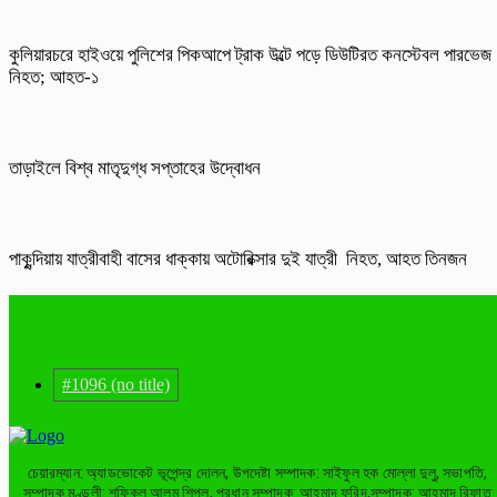
কুলিয়ারচরে হাইওয়ে পুলিশের পিকআপে ট্রাক উল্টে পড়ে ডিউটিরত কনস্টেবল পারভেজ
নিহত; আহত-১
তাড়াইলে বিশ্ব মাতৃদুগ্ধ সপ্তাহের উদ্বোধন
পাকুন্দিয়ায় যাত্রীবাহী বাসের ধাক্কায় অটোরিক্সার দুই যাত্রী নিহত, আহত তিনজন
#1096 (no title)
চেয়ারম্যান: অ্যাডভোকেট ভূপেন্দ্র দোলন, উপদেষ্টা সম্পাদক: সাইফুল হক মোল্লা দুলু, সভাপতি,
সম্পাদক মণ্ডলী: শফিকুল আলম শিপলু, প্রধান সম্পাদক: আহমাদ ফরিদ,সম্পাদক: আহমাদ রিফাত