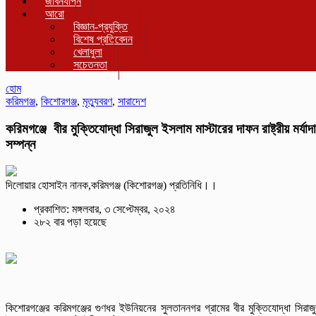
জীবনযাপন
আরো
বিজ্ঞান-প্রযুক্তি
বিশেষ প্রতিবেদন
খেলাধুলা
সচেতনতা
হোম
করিমগঞ্জ
,
কিশোরগঞ্জ
,
মৃত্যুবরণ
,
সারাদেশ
করিমগঞ্জে বীর মুক্তিযোদ্ধা সিরাজুল ইসলাম মাস্টারের দাফন রাষ্ট্রীয় মর্যাদ
সম্পন্ন
দিলোয়ার হোসাইন নানক,করিমগঞ্জ (কিশোরগঞ্জ) প্রতিনিধি।।
প্রকাশিত: মঙ্গলবার, ৩ সেপ্টেম্বর, ২০২৪
২৮২ বার পড়া হয়েছে
কিশোরগঞ্জের করিমগঞ্জের গুণধর ইউনিয়নের সুলতাননগর গ্রামের বীর মুক্তিযোদ্ধা সিরাজ