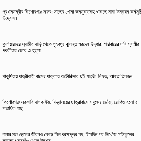
প্রধানমন্ত্রীর কিশোরগঞ্জ সফর: মাছের পোনা অবমুক্তসহ থাকছে নানা উন্নয়ন কর্মসূচ
উদ্বোধন
কুলিয়ারচরে স্বামীর বাড়ি থেকে গৃহবধূর ঝুলন্ত মরদেহ উদ্ধার! পরিবারের দাবি স্বামীর
পরকীয়ার জেরে এ হত্যা
পাকুন্দিয়ায় যাত্রীবাহী বাসের ধাক্কায় অটোরিক্সার দুই যাত্রী নিহত, আহত তিনজন
কিশোরগঞ্জ সরকারি বালক উচ্চ বিদ্যালয়ের ছাত্রাবাসে সবুজের ছোঁয়া, রোপিত হলো ৫
শতাধিক গাছ
বাবার মত ছেলের জীবনও কেড়ে নিল ব্রহ্মপুত্র নদ, তিনদিন পর নিখোঁজ সাইফুলের
মরদেহ গফরগাঁও থেকে উদ্ধার