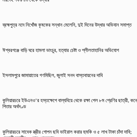
ব্রহ্মপুত্র নদে নিখোঁজ কৃষকের সন্ধান মেলেনি, দুই দিনের উদ্ধার অভিযান সমাপ্ত
ঈশ্বরগঞ্জে বাড়ি ঘরে হামলা ভাংচুর, হত্যার চেষ্টা ও শ্লীলতাহানির অভিযোগ
ইসলামপুরে জামায়াতের গণমিছিল, জুলাই সনদ বাস্তবায়নের দাবি
কুলিয়ারচরে ইউএনও’র হস্তক্ষেপে বাল্যবিয়ে থেকে রক্ষা পেল ৮ম শ্রেণির ছাত্রী, কন
পিতার অর্থদণ্ড
কুলিয়ারচরে সাবেক স্ত্রীর গোপন ছবি ভাইরাল করার হুমকি ও ৫ লাখ টাকা চাঁদা দাবি;