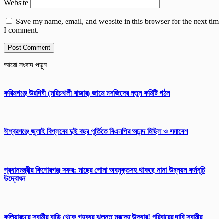
Website
Save my name, email, and website in this browser for the next tim
I comment.
আরো সংবাদ পড়ুন
করিমগঞ্জে উরদিঘী (মরিচখালী বাজার) জামে মসজিদের নতুন কমিটি গঠন
ঈশ্বরগঞ্জে জুলাই বিপ্লবের দুই বছর পূর্তিতে বিএনপির আনন্দ মিছিল ও সমাবেশ
প্রধানমন্ত্রীর কিশোরগঞ্জ সফর: মাছের পোনা অবমুক্তসহ থাকছে নানা উন্নয়ন কর্মসূচি
উদ্বোধন
কুলিয়ারচরে স্বামীর বাড়ি থেকে গৃহবধূর ঝুলন্ত মরদেহ উদ্ধার! পরিবারের দাবি স্বামীর