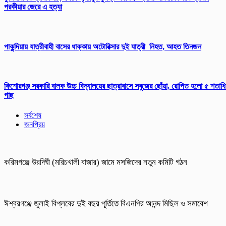
পরকীয়ার জেরে এ হত্যা
পাকুন্দিয়ায় যাত্রীবাহী বাসের ধাক্কায় অটোরিক্সার দুই যাত্রী নিহত, আহত তিনজন
কিশোরগঞ্জ সরকারি বালক উচ্চ বিদ্যালয়ের ছাত্রাবাসে সবুজের ছোঁয়া, রোপিত হলো ৫ শতাধ
গাছ
সর্বশেষ
জনপ্রিয়
করিমগঞ্জে উরদিঘী (মরিচখালী বাজার) জামে মসজিদের নতুন কমিটি গঠন
ঈশ্বরগঞ্জে জুলাই বিপ্লবের দুই বছর পূর্তিতে বিএনপির আনন্দ মিছিল ও সমাবেশ