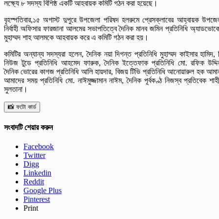
লক্ষ্যে ৮ সদস্য বিশিষ্ঠ একটি আহবায়ক কমিটি গঠন করা হয়েছে।
বৃহস্পতিবার,১৫ অগাস্ট দুপুরে উপজেলা পরিষদ হলরুমে প্রেসক্লাবের আহ্বায়ক উপজে
নির্বাহী অফিসার ফারজানা আলমের সভাপতিত্বে দৈনিক মানব জমিন প্রতিনিধি অ্যাডভোক
মুহাম্মদ শাহ আলমকে আহবায়ক করে এ কমিটি গঠন করা হয়।
কমিটির অন্যান্য সদস্যরা হলেন, দৈনিক নয়া দিগন্ত প্রতিনিধি মুহাম্মদ কাইসার হামিদ, 
নিউজ টুডে প্রতিনিধি আহমেদ ফারুক, দৈনিক ইত্তেফাক প্রতিনিধি মো. রফিক উদ্দি
দৈনিক ভোরের কাগজ প্রতিনিধি আলি হায়দার, বিজয় টিভি প্রতিনিধি আনোয়ারুল হক আমা
আমাদের সময় প্রতিনিধি মো. নাঈমুজ্জামান নাঈম, দৈনিক পূর্বকণ্ঠ নিজস্ব প্রতিবেক শাহ
সুলতানা।
📸 ফটো কার্ড
সংবাদটি শেয়ার করুন
Facebook
Twitter
Digg
Linkedin
Reddit
Google Plus
Pinterest
Print