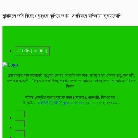
নান্দাইলে জমি বিরোধে বৃদ্ধকে কুপিয়ে জখম, সপরিবারে বাড়িছাড়া ভুক্তভোগি
#1096 (no title)
চেয়ারম্যান: অ্যাডভোকেট ভূপেন্দ্র দোলন, উপদেষ্টা সম্পাদক: সাইফুল হক মোল্লা দুলু, সভাপতি,
সম্পাদক মণ্ডলী: শফিকুল আলম শিপলু, প্রধান সম্পাদক: আহমাদ ফরিদ,সম্পাদক: আহমাদ রিফাত
সিজান।
অফিস: কেন্দ্রীয় সমবায় ব্যাংক ভবন (দোতলা), খরমপট্টি, কিশোরগঞ্জ।
ই-মেইল:
af6632258@gmail.com
, ফোন: ০১৭১২-৫৫৫০২৪