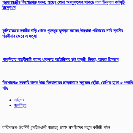
প্রধানমন্ত্রীর কিশোরগঞ্জ সফর: মাছের পোনা অবমুক্তসহ থাকছে নানা উন্নয়ন কর্মসূচি
উদ্বোধন
কুলিয়ারচরে স্বামীর বাড়ি থেকে গৃহবধূর ঝুলন্ত মরদেহ উদ্ধার! পরিবারের দাবি স্বামীর
পরকীয়ার জেরে এ হত্যা
পাকুন্দিয়ায় যাত্রীবাহী বাসের ধাক্কায় অটোরিক্সার দুই যাত্রী নিহত, আহত তিনজন
কিশোরগঞ্জ সরকারি বালক উচ্চ বিদ্যালয়ের ছাত্রাবাসে সবুজের ছোঁয়া, রোপিত হলো ৫ শতাধ
গাছ
সর্বশেষ
জনপ্রিয়
করিমগঞ্জে উরদিঘী (মরিচখালী বাজার) জামে মসজিদের নতুন কমিটি গঠন