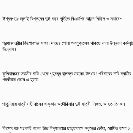
ঈশ্বরগঞ্জে জুলাই বিপ্লবের দুই বছর পূর্তিতে বিএনপির আনন্দ মিছিল ও সমাবেশ
প্রধানমন্ত্রীর কিশোরগঞ্জ সফর: মাছের পোনা অবমুক্তসহ থাকছে নানা উন্নয়ন কর্মসূচ
উদ্বোধন
কুলিয়ারচরে স্বামীর বাড়ি থেকে গৃহবধূর ঝুলন্ত মরদেহ উদ্ধার! পরিবারের দাবি স্বামীর
পরকীয়ার জেরে এ হত্যা
পাকুন্দিয়ায় যাত্রীবাহী বাসের ধাক্কায় অটোরিক্সার দুই যাত্রী নিহত, আহত তিনজন
কিশোরগঞ্জ সরকারি বালক উচ্চ বিদ্যালয়ের ছাত্রাবাসে সবুজের ছোঁয়া, রোপিত হলো ৫