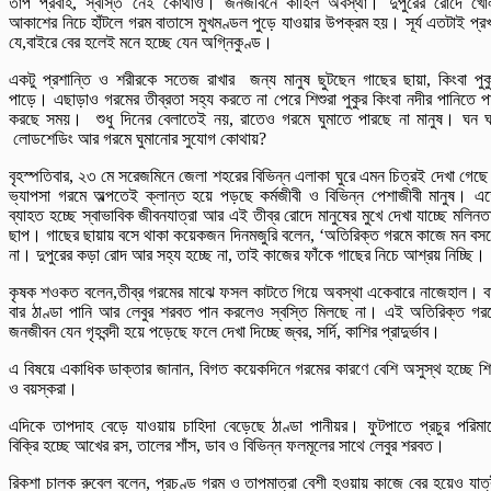
তাপ প্রবাহ, স্বস্তি নেই কোথাও। জনজীবনে কাহিল অবস্থা। দুপুরের রোদে খো
আকাশের নিচে হাঁটলে গরম বাতাসে মুখমণ্ডল পুড়ে যাওয়ার উপক্রম হয়। সূর্য এতটাই প্র
যে,বাইরে বের হলেই মনে হচ্ছে যেন অগ্নিকুণ্ড।
একটু প্রশান্তি ও শরীরকে সতেজ রাখার জন্য মানুষ ছুটছেন গাছের ছায়া, কিংবা পুক
পাড়ে। এছাড়াও গরমের তীব্রতা সহ্য করতে না পেরে শিশুরা পুকুর কিংবা নদীর পানিতে প
করছে সময়। শুধু দিনের বেলাতেই নয়, রাতেও গরমে ঘুমাতে পারছে না মানুষ। ঘন 
লোডশেডিং আর গরমে ঘুমানোর সুযোগ কোথায়?
বৃহস্পতিবার, ২৩ মে সরেজমিনে জেলা শহরের বিভিন্ন এলাকা ঘুরে এমন চিত্রই দেখা গেছ
ভ্যাপসা গরমে অল্পতেই ক্লান্ত হয়ে পড়ছে কর্মজীবী ও বিভিন্ন পেশাজীবী মানুষ। এ
ব্যাহত হচ্ছে স্বাভাবিক জীবনযাত্রা আর এই তীব্র রোদে মানুষের মুখে দেখা যাচ্ছে মলিনত
ছাপ। গাছের ছায়ায় বসে থাকা কয়েকজন দিনমজুরি বলেন, ‘অতিরিক্ত গরমে কাজে মন বস
না। দুপুরের কড়া রোদ আর সহ্য হচ্ছে না, তাই কাজের ফাঁকে গাছের নিচে আশ্রয় নিচ্ছি।
কৃষক শওকত বলেন,তীব্র গরমের মাঝে ফসল কাটতে গিয়ে অবস্থা একেবারে নাজেহাল। ব
বার ঠাণ্ডা পানি আর লেবুর শরবত পান করলেও স্বস্তি মিলছে না। এই অতিরিক্ত গর
জনজীবন যেন গৃহবন্দী হয়ে পড়েছে ফলে দেখা দিচ্ছে জ্বর, সর্দি, কাশির প্রাদুর্ভাব।
এ বিষয়ে একাধিক ডাক্তার জানান, বিগত কয়েকদিনে গরমের কারণে বেশি অসুস্থ হচ্ছে শি
ও বয়স্করা।
এদিকে তাপদাহ বেড়ে যাওয়ায় চাহিদা বেড়েছে ঠাণ্ডা পানীয়র। ফুটপাতে প্রচুর পরিমা
বিক্রি হচ্ছে আখের রস, তালের শাঁস, ডাব ও বিভিন্ন ফলমূলের সাথে লেবুর শরবত।
রিকশা চালক রুবেল বলেন, প্রচণ্ড গরম ও তাপমাত্রা বেশী হওয়ায় কাজে বের হয়েও যাত্