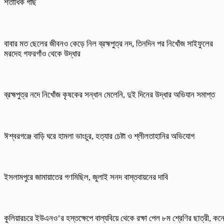
শতাধিক গাছ
বাবার মত ছেলের জীবনও কেড়ে নিল ব্রহ্মপুত্র নদ, তিনদিন পর নিখোঁজ সাইফুলের
মরদেহ গফরগাঁও থেকে উদ্ধার
ব্রহ্মপুত্র নদে নিখোঁজ কৃষকের সন্ধান মেলেনি, দুই দিনের উদ্ধার অভিযান সমাপ্ত
ঈশ্বরগঞ্জে বাড়ি ঘরে হামলা ভাংচুর, হত্যার চেষ্টা ও শ্লীলতাহানির অভিযোগ
ইসলামপুরে জামায়াতের গণমিছিল, জুলাই সনদ বাস্তবায়নের দাবি
কুলিয়ারচরে ইউএনও’র হস্তক্ষেপে বাল্যবিয়ে থেকে রক্ষা পেল ৮ম শ্রেণির ছাত্রী, কন