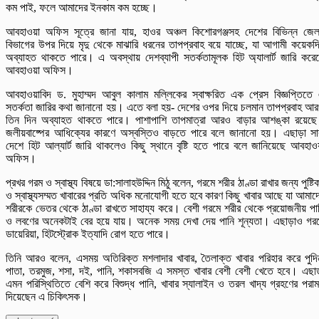
কম পাই, ফলে আমাদের ইনকাম কম হচ্ছে।
আবহাওয়া অফিস সূত্রে জানা যায়, হাওর অঞ্চল কিশোরগঞ্জসহ দেশের বিভিন্ন জেল
বিভাগের উপর দিয়ে মৃদু থেকে মাঝারি ধরনের তাপপ্রবাহ বয়ে যাচ্ছে, যা আগামী কয়েকদ
অব্যাহত থাকতে পারে। এ অবস্থায় দেশব্যাপী সতর্কতামূলক হিট অ্যালার্ট জারি করে
আবহাওয়া অফিস।
আবহাওয়াবিদ ড. মুহাম্মদ আবুল কালাম মল্লিকের স্বাক্ষরিত এক প্রেস বিজ্ঞপ্তিতে
সতর্কতা জারির কথা জানানো হয়। এতে বলা হয়- দেশের ওপর দিয়ে চলমান তাপপ্রবাহ আ
তিন দিন অব্যাহত থাকতে পারে। পাশাপাশি তাপমাত্রা আরও বাড়ার আশঙ্কা রয়েছ
জলীয়বাষ্পের আধিক্যের কারণে অস্বস্তিও বাড়তে পারে বলে জানানো হয়। এছাড়া সা
দেশে হিট আল্যার্ট জারি থাকলেও কিছু স্থানে বৃষ্টি হতে পারে বলে জানিয়েছে আবহাও
অফিস।
প্রখর গরম ও স্বাস্থ্য বিষয়ে ডা:সালাহউদ্দিন মিঠু বলেন, গরমে শরীর ঠাণ্ডা রাখার জন্য পুষ্টি
ও স্বাস্থ্যসম্মত খাবারের প্রতি অধিক মনোযোগী হতে হবে কারণ কিছু খাবার আছে যা আমাদ
শরীরকে ভেতর থেকে ঠাণ্ডা রাখতে সাহায্য করে। বেশী গরমে শরীর থেকে প্রয়োজনীয় পা
ও লবণের অনেকটাই বের হয়ে যায়। অনেক সময় দেখা দেয় পানি শূন্যতা। এছাড়াও গর
ডায়েরিয়া, হিটস্ট্রোক ইত্যাদি রোগ হতে পারে।
তিনি আরও বলেন, এসময় অতিরিক্ত মশলাদার খাবার, তৈলাক্ত খাবার পরিহার করে পুদি
পাতা, তরমুজ, শসা, দই, পানি, শকাসবজি এ সমস্ত খাবার বেশী বেশী খেতে হবে। এছা
এমন পরিস্থিতিতে বেশি করে বিশুদ্ধ পানি, খাবার স্যালাইন ও তরল খাদ্য গ্রহণের পরামর
দিয়েছেন এ চিকিৎসক।