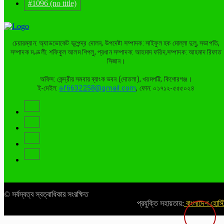
#1096 (no title)
চেয়ারম্যান: অ্যাডভোকেট ভূপেন্দ্র দোলন, উপদেষ্টা সম্পাদক: সাইফুল হক মোল্লা দুলু, সভাপতি,
সম্পাদক মণ্ডলী: শফিকুল আলম শিপলু, প্রধান সম্পাদক: আহমাদ ফরিদ,সম্পাদক: আহমাদ রিফাত
সিজান।
অফিস: কেন্দ্রীয় সমবায় ব্যাংক ভবন (দোতলা), খরমপট্টি, কিশোরগঞ্জ।
ই-মেইল:
af6632258@gmail.com
, ফোন: ০১৭১২-৫৫৫০২৪
© সর্বস্বত্ব স্বত্বাধিকার সংরক্ষিত
প্রযুক্তি সহায়তায়:
বাংলাদেশ হোস্ট