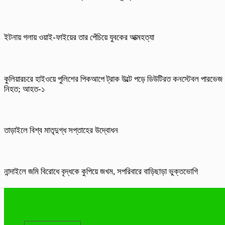
ইটনায় গলায় ওয়াই-ফাইয়ের তার পেঁচিয়ে যুবকের আত্মহত্যা
কুলিয়ারচরে হাইওয়ে পুলিশের পিকআপে ট্রাক উল্টে পড়ে ডিউটিরত কনস্টেবল পারভেজ
নিহত; আহত-১
তাড়াইলে বিশ্ব মাতৃদুগ্ধ সপ্তাহের উদ্বোধন
নান্দাইলে জমি বিরোধে বৃদ্ধকে কুপিয়ে জখম, সপরিবারে বাড়িছাড়া ভুক্তভোগি