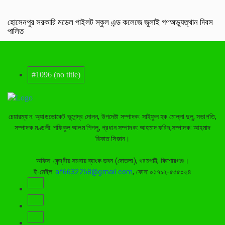
হোসেনপুর সরকারি মডেল পাইলট স্কুল এন্ড কলেজে জুলাই গণঅভ্যুত্থান দিবস
পালিত
#1096 (no title)
চেয়ারম্যান: অ্যাডভোকেট ভূপেন্দ্র দোলন, উপদেষ্টা সম্পাদক: সাইফুল হক মোল্লা দুলু, সভাপতি,
সম্পাদক মণ্ডলী: শফিকুল আলম শিপলু, প্রধান সম্পাদক: আহমাদ ফরিদ,সম্পাদক: আহমাদ
রিফাত সিজান।
অফিস: কেন্দ্রীয় সমবায় ব্যাংক ভবন (দোতলা), খরমপট্টি, কিশোরগঞ্জ।
ই-মেইল:
af6632258@gmail.com
, ফোন: ০১৭১২-৫৫৫০২৪