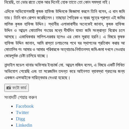
নিয়েছি, তা ভোর রাতে হোক আর দিনেই হোক তাতে তো কোন সমস্যা নাই।
এদিকে অভিযোগকারী কৃষক হাফিজ উদ্দিনকে জিজ্ঞাসা করলে তিনি বলেন, এ ধান জমি
তার। তিনি ধান রোপন করেছিলেন। তাছাড়া পৈত্রিক ও ক্রয় সূত্রে প্রাপ্ত এই জমির
মালিক কৃষক হাফিজ উদ্দিন। স্থানীয় এলাকাবাসীর অনেকেই জানান, কৃষক হাফিজ
উদ্দিন ও আব্দুল মোতালিব গংয়ের মধ্যে দীর্ঘদিন যাবত জমি সংক্রান্ত বিরোধ চলে
আসছে। একাধিকবার সালিশ-দরবার হলেও এর কোন সুরাহা হয়নি। এ বিষয়ে কৃষক
হাফিজ উদ্দিন জানান, আমি রাস্তা চলাচলের পথে ঘর স্থাপনের প্রতিবাদ করায় আ
মোতালিব গং আমার ও আমার পরিবারকে অত্যাচার-নির্যাতনসহ জমি-জমা দখলে নেওয়ার
জোরপূর্বক চেষ্টা চালিয়ে যাচ্ছে।
নান্দাইল মডেল থানার অফিসার ইনচার্জ মো. আব্দুল মজিদ বলেন, এ বিষয়ে একটি লিখিত
অভিযোগ পেয়েছি এবং তা সরেজমিন তদন্ত করে আইনগত ব্যাবস্থা গ্রহনের জন্য
একজন এসআইকে
দায়িত্বভার দেওয়া হয়েছে।
📸 ফটো কার্ড
সংবাদটি শেয়ার করুন
Facebook
Twitter
Digg
Linkedin