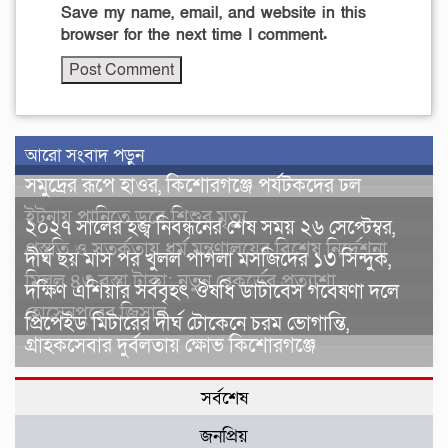
Save my name, email, and website in this
browser for the next time I comment.
আরো সংবাদ পড়ুন
সমুদ্রের রূপে হাওর, কিশোরগঞ্জে পর্যটকদের ঢল
ইটনায় পানিতে ডুবে শিশুর মৃত্যু
২০২৭ সালের হজ্ব নিবন্ধনের শেষ সময় ২৬ সেপ্টেম্বর,
প্রস্তুতি ও সতর্কতায় ধর্ম মন্ত্রণালয়ের বিশেষ নির্দেশনা
দীর্ঘ ছয় মাস পর খুলল পাগলা মসজিদের ১৩ সিন্দুক,
মিলল ৪৩ বস্তা টাকা; নতুন রেকর্ডের প্রত্যাশা
দক্ষিণ এশিয়ার সর্ববৃহৎ ঔষধি ডাটাবেস গবেষণা দলে
হোসেনপুরের জিসান
প্রিপেইড মিটারের দীর্ঘ টোকেনে চরম ভোগান্তি,
গ্রাহকসেবার দুর্বলতায় ক্ষোভ কিশোরগঞ্জে
সর্বশেষ
জনপ্রিয়