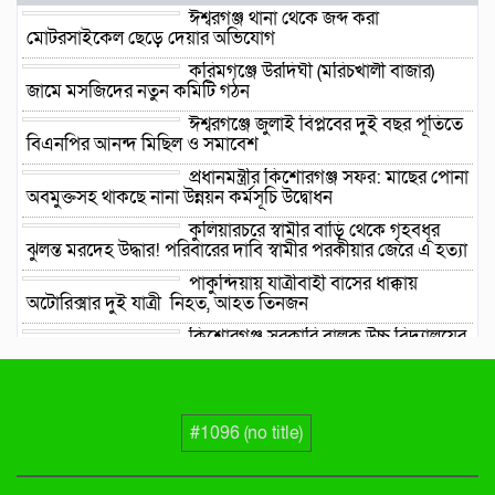
ঈশ্বরগঞ্জ থানা থেকে জব্দ করা
মোটরসাইকেল ছেড়ে দেয়ার অভিযোগ
করিমগঞ্জে উরদিঘী (মরিচখালী বাজার)
জামে মসজিদের নতুন কমিটি গঠন
ঈশ্বরগঞ্জে জুলাই বিপ্লবের দুই বছর পূর্তিতে
বিএনপির আনন্দ মিছিল ও সমাবেশ
প্রধানমন্ত্রীর কিশোরগঞ্জ সফর: মাছের পোনা
অবমুক্তসহ থাকছে নানা উন্নয়ন কর্মসূচি উদ্বোধন
কুলিয়ারচরে স্বামীর বাড়ি থেকে গৃহবধূর
ঝুলন্ত মরদেহ উদ্ধার! পরিবারের দাবি স্বামীর পরকীয়ার জেরে এ হত্যা
পাকুন্দিয়ায় যাত্রীবাহী বাসের ধাক্কায়
অটোরিক্সার দুই যাত্রী নিহত, আহত তিনজন
কিশোরগঞ্জ সরকারি বালক উচ্চ বিদ্যালয়ের
ছাত্রাবাসে সবুজের ছোঁয়া, রোপিত হলো ৫ শতাধিক গাছ
বাবার মত ছেলের জীবনও কেড়ে নিল
ব্রহ্মপুত্র নদ, তিনদিন পর নিখোঁজ
সাইফুলের মরদেহ গফরগাঁও থেকে উদ্ধার
#1096 (no title)
ব্রহ্মপুত্র নদে নিখোঁজ কৃষকের সন্ধান