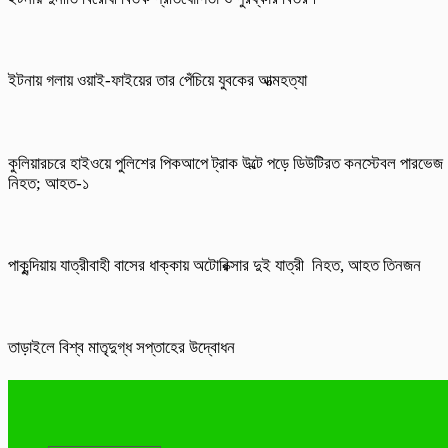
ইটনায় গলায় ওয়াই-ফাইয়ের তার পেঁচিয়ে যুবকের আত্মহত্যা
কুলিয়ারচরে হাইওয়ে পুলিশের পিকআপে ট্রাক উল্টে পড়ে ডিউটিরত কনস্টেবল পারভেজ
নিহত; আহত-১
পাকুন্দিয়ায় যাত্রীবাহী বাসের ধাক্কায় অটোরিক্সার দুই যাত্রী নিহত, আহত তিনজন
তাড়াইলে বিশ্ব মাতৃদুগ্ধ সপ্তাহের উদ্বোধন