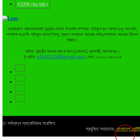
#1096 (no title)
চেয়ারম্যান: অ্যাডভোকেট ভূপেন্দ্র দোলন, উপদেষ্টা সম্পাদক: সাইফুল হক মোল্লা দুলু, সভাপতি,
সম্পাদক মণ্ডলী: শফিকুল আলম শিপলু, প্রধান সম্পাদক: আহমাদ ফরিদ,সম্পাদক: আহমাদ রিফাত
সিজান।
অফিস: কেন্দ্রীয় সমবায় ব্যাংক ভবন (দোতলা), খরমপট্টি, কিশোরগঞ্জ।
ই-মেইল:
af6632258@gmail.com
, ফোন: ০১৭১২-৫৫৫০২৪
© সর্বস্বত্ব স্বত্বাধিকার সংরক্ষিত
প্রযুক্তি সহায়তায়:
বাংলাদেশ হোস্ট