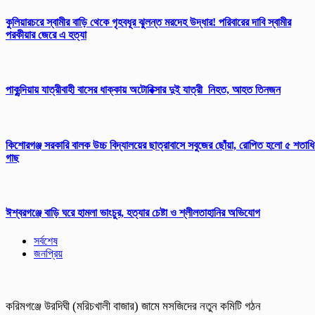
কুলিয়ারচরে স্বামীর বাড়ি থেকে গৃহবধূর ঝুলন্ত মরদেহ উদ্ধার! পরিবারের দাবি স্বামীর
পরকীয়ার জেরে এ হত্যা
পাকুন্দিয়ায় যাত্রীবাহী বাসের ধাক্কায় অটোরিক্সার দুই যাত্রী নিহত, আহত তিনজন
কিশোরগঞ্জ সরকারি বালক উচ্চ বিদ্যালয়ের ছাত্রাবাসে সবুজের ছোঁয়া, রোপিত হলো ৫ শতাধ
গাছ
ঈশ্বরগঞ্জে বাড়ি ঘরে হামলা ভাংচুর, হত্যার চেষ্টা ও শ্লীলতাহানির অভিযোগ
সর্বশেষ
জনপ্রিয়
করিমগঞ্জে উরদিঘী (মরিচখালী বাজার) জামে মসজিদের নতুন কমিটি গঠন