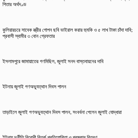
পিতার অর্থদণ্ড
কুলিয়ারচরে সাবেক স্ত্রীর গোপন ছবি ভাইরাল করার হুমকি ও ৫ লাখ টাকা চাঁদা দাবি;
প্রবাসী স্বামীর ৩ বোন গ্রেফতার
ইসলামপুরে জামায়াতের গণমিছিল, জুলাই সনদ বাস্তবায়নের দাবি
ইটনায় জুলাই গণঅভ্যুত্থান দিবস পালন
তাড়াইলে জুলাই গণঅভ্যুত্থান দিবস পালন, সংবর্ধনা পেলেন জুলাই যোদ্ধারা
ইটনায় দুর্নীতি বিরোধী বিতর্ক প্রতিযোগিতা ও পুরষ্কার বিতরণ