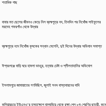
শতাধিক গাছ
বাবার মত ছেলের জীবনও কেড়ে নিল ব্রহ্মপুত্র নদ, তিনদিন পর নিখোঁজ সাইফুলের
মরদেহ গফরগাঁও থেকে উদ্ধার
ব্রহ্মপুত্র নদে নিখোঁজ কৃষকের সন্ধান মেলেনি, দুই দিনের উদ্ধার অভিযান সমাপ্ত
ঈশ্বরগঞ্জে বাড়ি ঘরে হামলা ভাংচুর, হত্যার চেষ্টা ও শ্লীলতাহানির অভিযোগ
ইসলামপুরে জামায়াতের গণমিছিল, জুলাই সনদ বাস্তবায়নের দাবি
কুলিয়ারচরে ইউএনও’র হস্তক্ষেপে বাল্যবিয়ে থেকে রক্ষা পেল ৮ম শ্রেণির ছাত্রী, কন