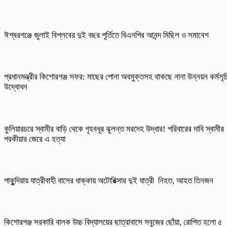
ঈশ্বরগঞ্জে জুলাই বিপ্লবের দুই বছর পূর্তিতে বিএনপির আনন্দ মিছিল ও সমাবেশ
প্রধানমন্ত্রীর কিশোরগঞ্জ সফর: মাছের পোনা অবমুক্তসহ থাকছে নানা উন্নয়ন কর্মসূচ
উদ্বোধন
কুলিয়ারচরে স্বামীর বাড়ি থেকে গৃহবধূর ঝুলন্ত মরদেহ উদ্ধার! পরিবারের দাবি স্বামীর
পরকীয়ার জেরে এ হত্যা
পাকুন্দিয়ায় যাত্রীবাহী বাসের ধাক্কায় অটোরিক্সার দুই যাত্রী নিহত, আহত তিনজন
কিশোরগঞ্জ সরকারি বালক উচ্চ বিদ্যালয়ের ছাত্রাবাসে সবুজের ছোঁয়া, রোপিত হলো ৫