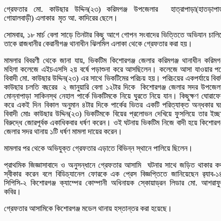
গ্রেফতার মো. কাউছার উদ্দিন(২৩) করিমগঞ্জ উপজেলার হাত্রাপাড়া(হাতড়াপা
গোয়ালবাড়ী) এলাকার মৃত আ. কাদিরের ছেলে।
সোমবার, ১৮ মার্চ বেলা সাড়ে তিনটার কিছু আগে গোপন সংবাদের ভিত্তিতে অভিযান চালি
তাকে রাজধানীর কেরানীগঞ্জ থানাধীন ঝিলমিল এলাকা থেকে গ্রেফতার করা হয়।
মামলার বিবরণী থেকে জানা যায়, ভিকটিম কিশোরগঞ্জ জেলার করিমগঞ্জ থানাধীন করিমগঞ
মহিলা কলেজে এইচএসসি ২য় বর্ষে পড়াশুনা করে আসছিলেন। কলেজে আসা যাওয়ার প
বিবাদী মো. কাউছার উদ্দিন(২৩) এর সাথে ভিকটিমের পরিচয় হয়। পরিচয়ের একপর্যায়ে বিবা
কাউছার চলতি বছরের ২ জানুয়ারি বেলা ১২টার দিকে কিশোরগঞ্জ জেলার সদর উপজেল
মোন্নাপাড়া সাকিনস্থ নেহাল পার্কে ভিকটিমকে নিয়ে ঘুরতে নিয়ে যান। কিছুক্ষণ ঘোরাফে
করে একই দিন বিকাল অনুমান ৪টার দিকে পার্কের ভিতর একটি পরিত্যাক্ত অন্ধকার ঘ
বিবাদী মোঃ কাউছার উদ্দিন(২৩) ভিকটিমকে বিয়ের প্রলোভন দেখিয়ে ফুসলিয়ে তার ইচ্ছ
বিরুদ্ধে জোরপূর্বক একাধিকবার ধর্ষণ করেন। ওই ঘটনায় ভিকটিম নিজে বাদী হয়ে কিশোরগঞ
জেলার সদর থানায় ১টি ধর্ষণ মামলা দায়ের করেন।
মামলার পর থেকে অভিযুক্ত গ্রেফতার এড়াতে বিভিন্ন স্থানে পালিয়ে ছিলেন।
প্রাথমিক জিজ্ঞাসাবাদে ও অনুসন্ধানে গ্রেফতার আসামি ঘটনার সাথে জড়িত থাকার ক
স্বীকার করেন বলে বিডিচ্যানেল ফোরকে এক প্রেস বিজ্ঞপ্তিতে জানিয়েছেন র‌্যাব-১
সিপিসি-২ কিশোরগঞ্জ ক্যাম্পের কোম্পানী অধিনায়ক স্কোয়াড্রন লিডার মো. আশরাফ
কবির।
গ্রেফতার আসামিকে কিশোরগঞ্জ মডেল থানায় হস্তান্তর করা হয়েছে।