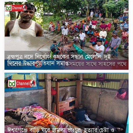
ব্রহ্মপুত্র নদে নিখোঁজ কৃষকের সন্ধান মেলেনি, দুই
দিনের উদ্ধার অভিযান সমাপ্ত
ঈশ্বরগঞ্জে বাড়ি ঘরে হামলা ভাংচুর, হত্যার চেষ্টা ও