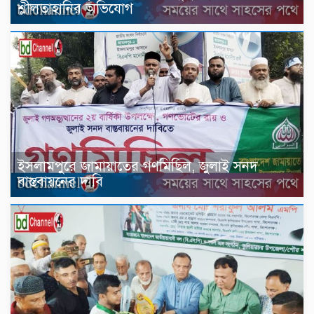
শ্লীলতাহানির অভিযোগ
ইসলামপুরে জামায়াতের গণমিছিল, জুলাই সনদ
বাস্তবায়নের দাবি