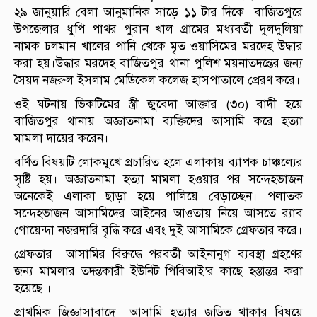
২৯ জানুয়ারি বেলা আনুমানিক সাড়ে ১১ টার দিকে বাজিতপুরে
উপজেলার ধুপি পাথর পুরান খাল গ্রামের মধ্যবর্তী দুলদুলিয়া
নামক চলমান খালের পানি থেকে মৃত ওয়াসিমের মরদেহ উদ্ধার
করা হয়।উদ্ধার মরদেহ বাজিতপুর থানা পুলিশ ময়নাতদন্তের জন্য
সৈয়দ নজরুল ইসলাম মেডিকেল কলেজ হাসপাতালে প্রেরণ করে।
ওই ঘটনায় ভিকটিমের স্ত্রী জুবেদা আক্তার (৩০) বাদী হয়ে
বাজিতপুর থানায় অজ্ঞাতনামা ব্যক্তিদের আসামি করে হত্যা
মামলা দায়ের করেন।
বর্ণিত বিষয়টি লোকমুখে প্রচারিত হলে এলাকায় ব্যাপক চাঞ্চল্যের
সৃষ্টি হয়। অজ্ঞাতনামা হত্যা মামলা হওয়ার পর সন্দেহভাজন
অনেকেই এলাকা ছাড়া হয়ে পালিয়ে বেড়াচ্ছেন। পলাতক
সন্দেহভাজন আসামিদের আইনের আওতায় নিয়ে আসতে র‍্যাব
গোয়েন্দা নজরদারি বৃদ্ধি করে এবং দুই আসামিকে গ্রেফতার করে।
গ্রেফতার আসামির বিরুদ্ধে পরবর্তী আইনানুগ ব্যবস্থা গ্রহণের
জন্য মামলার তদন্তকারী ইউনিট পিবিআই’র কাছে হস্তান্তর করা
হয়েছে ।
প্রাথমিক জিজ্ঞাসাবাদে আসামি হত্যার জড়িত থাকার বিষয়ে