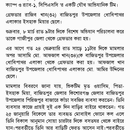
ক্যাম্প ও র‌্যাব-১, সিপিএসসি ‘র একটি যৌথ আভিযানিক টিম।
গ্রেফতার রাজিব খান(৩২) বাজিতপুর উপজেলার ধোবিপাথর
এলাকার ইসহাক মিয়ার ছেলে।
শুক্রবার, ৮ মার্চ রাত ৯টার দিকে বিশেষ অভিযান পরিচালনা করে
তাকে গাজীপুর জেলা থেকে গ্রেফতার করা হয়।
এর আগে গত ২৪ ফেব্রুয়ারি রাত সাড়ে ১১টার দিকে মামলার
অপর আসামি মো. আফজাল খান(৩৪)কে বাজিতপুর উপজেলার
ধোবিপাথর এলাকা থেকে গ্রেফতার করা হয়। আফজাল খান
বাজিতপুর উপজেলার ধোবিপাথর এলাকার মো. আমির উদ্দিনের
ছেলে।
মামলার বিবরণে জানা যায়, ভিকটিম মৃত ওয়াসিম, পিতা-
ইসহাক মিয়া, বাজিতপুর জেলার কিশোরগঞ্জ জেলার বাজিতপুর
উপজেলার পিরিজপুর বাজারে কাঁচা সবজির ব্যবসা করতেন। তিনি
ব্যবসার কাজে প্রায়ই দুই এক দিন বাড়ির বাইরে থাকতেন। গত
২৫ জানুয়ারি বিকেলে তার ব্যবহৃত মোবাইল ফোনে কল এলে
তিনি বিকাল আনুমান সোয়া চারটার দিকে বসতঘর থেকে বাইরে
যান।পরবর্তীতে তিনি আর বাড়িটি ফেরত আসেন নাই।পরবর্তীতে